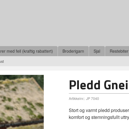
r med feil (kraftig rabattert)
Broderigarn
Sjal
Restebiter
ust
Pledd Gnei
Artikkelnr.:
JP 7040
Stort og varmt pledd produsert
komfort og stemningsfullt utt