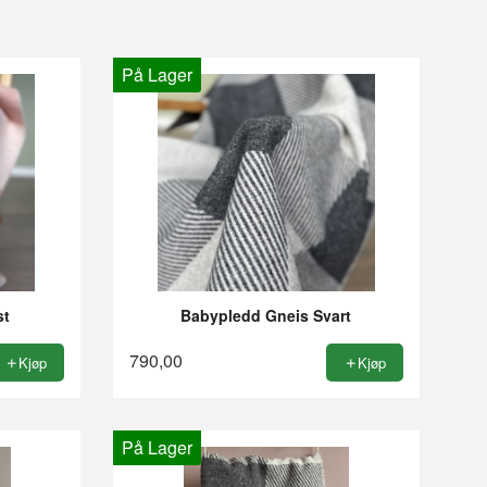
På Lager
st
Babypledd Gneis Svart
790,00
Kjøp
Kjøp
På Lager