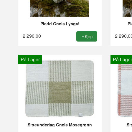
Pledd Gneis Lysgrå
P
2 290,00
2 290,0
Kjøp
På Lager
På Lager
Sitteunderlag Gneis Mosegrønn
Si