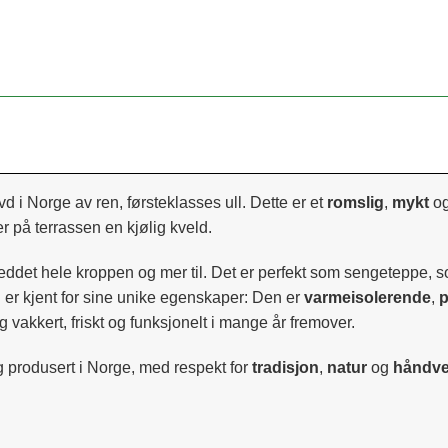
d i Norge av ren, førsteklasses ull. Dette er et
romslig
,
mykt
o
r på terrassen en kjølig kveld.
ddet hele kroppen og mer til. Det er perfekt som sengeteppe, s
ll er kjent for sine unike egenskaper: Den er
varmeisolerende
,
p
g vakkert, friskt og funksjonelt i mange år fremover.
 produsert i Norge, med respekt for
tradisjon
,
natur
og
håndve