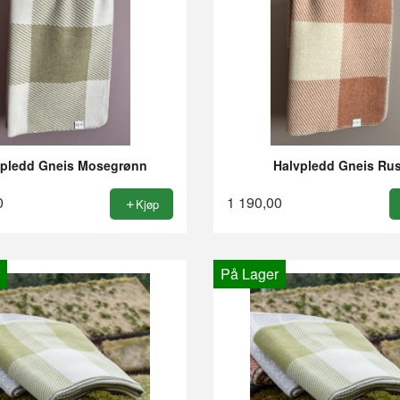
vpledd Gneis Mosegrønn
Halvpledd Gneis Rus
0
1 190,00
Kjøp
På Lager