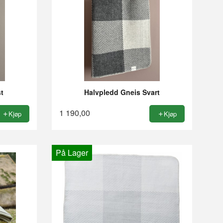
t
Halvpledd Gneis Svart
1 190,00
Kjøp
Kjøp
På Lager