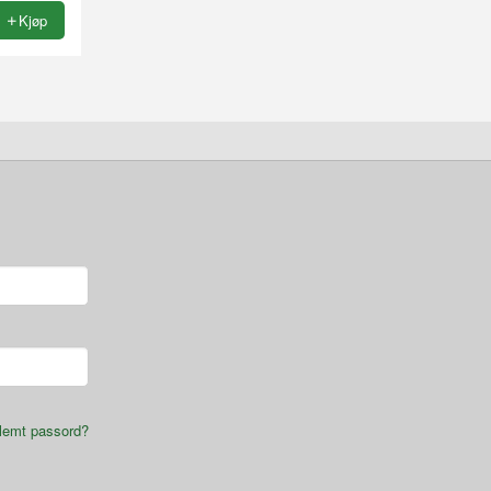
Kjøp
lemt passord?