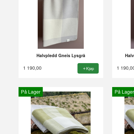
Halvpledd Gneis Lysgrå
Hal
1 190,00
1 190,0
Kjøp
På Lager
På Lager