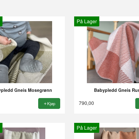
På Lager
pledd Gneis Mosegrønn
Babypledd Gneis Ru
790,00
Kjøp
På Lager