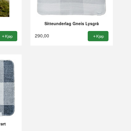
Sitteunderlag Gneis Lysgrå
290,00
Kjøp
Kjøp
art