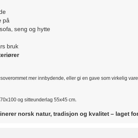
nde
e på
l sofa, seng og hytte
rs bruk
eriører
soverommet mer innbydende, eller gi en gave som virkelig varer –
70x100 og sitteunderlag 55x45 cm.
erer norsk natur, tradisjon og kvalitet – laget fo