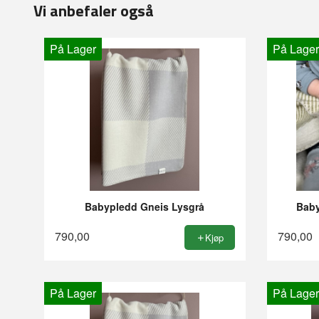
Vi anbefaler også
På Lager
På Lager
Babypledd Gneis Lysgrå
Baby
790,00
790,00
Kjøp
På Lager
På Lager