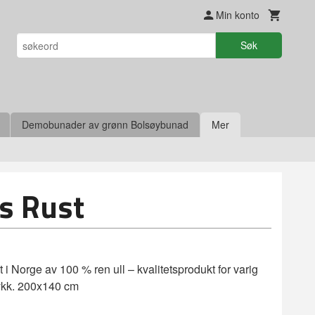
Min konto
Søk
Demobunader av grønn Bolsøybunad
Mer
s Rust
 i Norge av 100 % ren ull – kvalitetsprodukt for varig
rykk. 200x140 cm