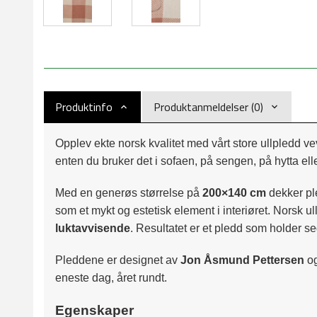
Produktinfo
Produktanmeldelser (0)
Opplev ekte norsk kvalitet med vårt store ullpledd vev
enten du bruker det i sofaen, på sengen, på hytta elle
Med en generøs størrelse på
200×140 cm
dekker ple
som et mykt og estetisk element i interiøret. Norsk u
luktavvisende
. Resultatet er et pledd som holder se
Pleddene er designet av
Jon Åsmund Pettersen
og
eneste dag, året rundt.
Egenskaper