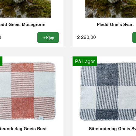
ledd Gneis Mosegrønn
Pledd Gneis Svart
0
2 290,00
Kjøp
På Lager
tteunderlag Gneis Rust
Sitteunderlag Gneis Sv