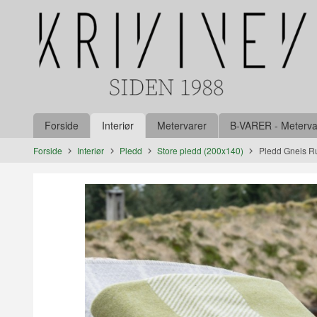
Gå
Lukk
til
innholdet
Produkter
Forside
Interiør
Metervarer
B-VARER - Metervare
Forside
Interiør
Pledd
Store pledd (200x140)
Pledd Gneis R