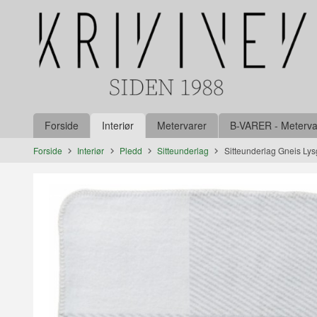
Gå
Lukk
til
innholdet
Produkter
Forside
Interiør
Metervarer
B-VARER - Metervare
Forside
Interiør
Pledd
Sitteunderlag
Sitteunderlag Gneis Lys