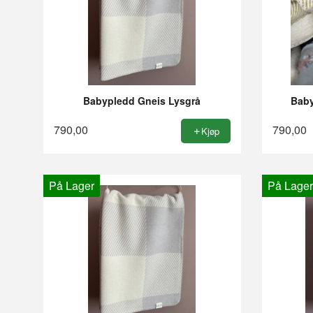
Babypledd Gneis Lysgrå
Baby
790,00
790,00
Kjøp
På Lager
På Lager