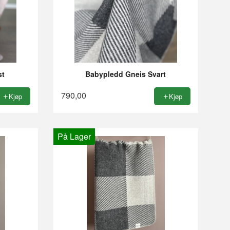
st
Babypledd Gneis Svart
790,00
Kjøp
Kjøp
På Lager