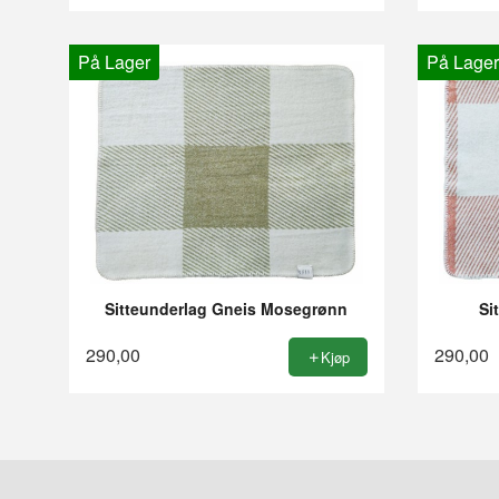
På Lager
På Lager
Sitteunderlag Gneis Mosegrønn
Si
290,00
290,00
Kjøp