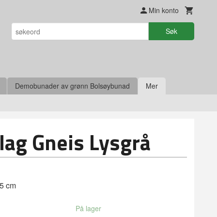
Min konto
Søk
Demobunader av grønn Bolsøybunad
Mer
lag Gneis Lysgrå
55 cm
På lager