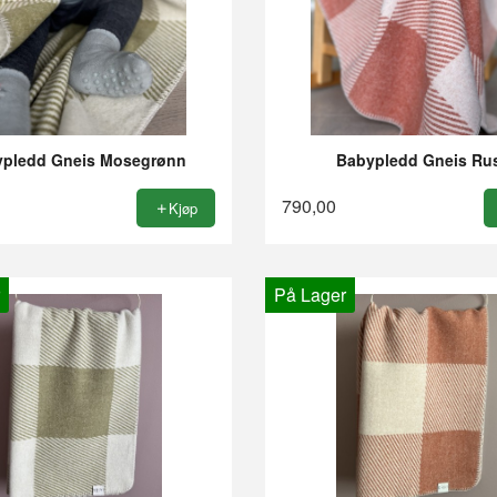
pledd Gneis Mosegrønn
Babypledd Gneis Ru
790,00
Kjøp
På Lager