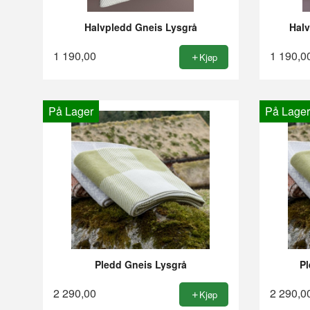
Halvpledd Gneis Lysgrå
Hal
1 190,00
1 190,0
Kjøp
På Lager
På Lager
Pledd Gneis Lysgrå
P
2 290,00
2 290,0
Kjøp