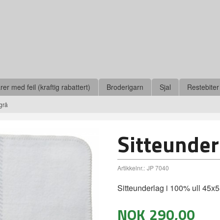
r med feil (kraftig rabattert)
Broderigarn
Sjal
Restebiter
grå
Sitteunder
Artikkelnr.:
JP 7040
Sitteunderlag i 100% ull 45x
NOK
290,00