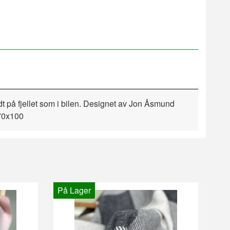
dt
på fjellet
som
i bilen.
Designet av Jon Åsmund
 70x100
På Lager