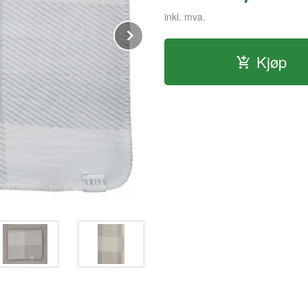
inkl. mva.
Next
Kjøp