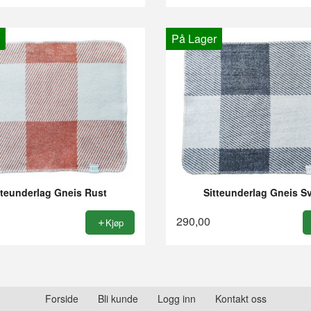
På Lager
tteunderlag Gneis Rust
Sitteunderlag Gneis Sv
290,00
Kjøp
Forside
Bli kunde
Logg inn
Kontakt oss