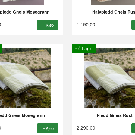
vpledd Gneis Mosegrønn
Halvpledd Gneis Rus
0
1 190,00
Kjøp
På Lager
ledd Gneis Mosegrønn
Pledd Gneis Rust
0
2 290,00
Kjøp