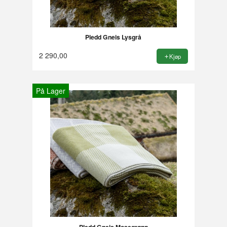
Pledd Gneis Lysgrå
2 290,00
Kjøp
På Lager
Pledd Gneis Mosegrønn