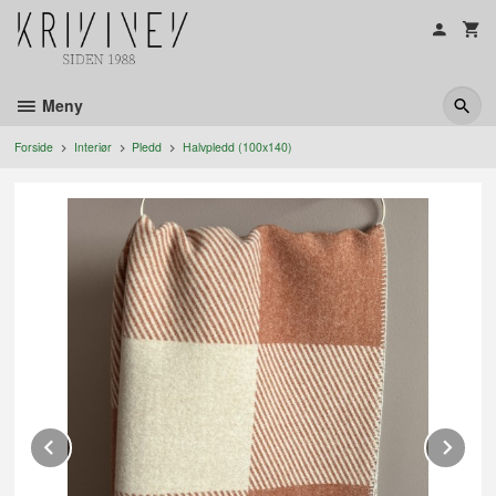
Gå
til
innholdet
Meny
Forside
Interiør
Pledd
Halvpledd (100x140)
Prev
Ne