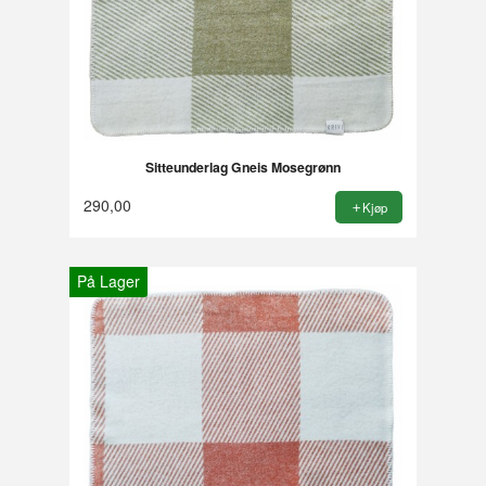
Sitteunderlag Gneis Mosegrønn
290,00
Kjøp
På Lager