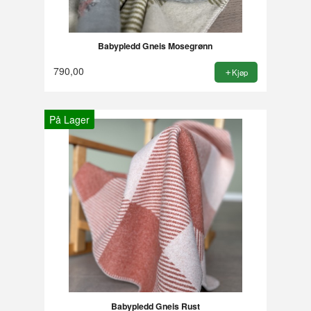
Babypledd Gneis Mosegrønn
790,00
Kjøp
På Lager
Babypledd Gneis Rust