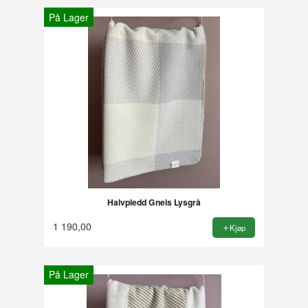
På Lager
Halvpledd Gneis Lysgrå
1 190,00
Kjøp
På Lager