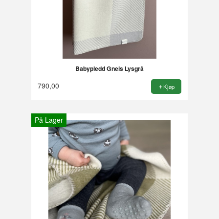
Babypledd Gneis Lysgrå
790,00
Kjøp
På Lager