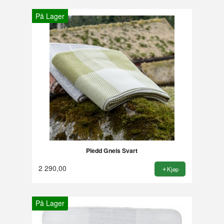
På Lager
Pledd Gneis Svart
2 290,00
Kjøp
På Lager