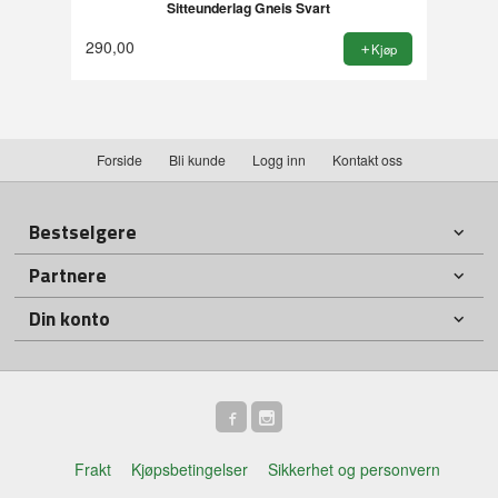
Sitteunderlag Gneis Svart
290,00
Kjøp
Forside
Bli kunde
Logg inn
Kontakt oss
Bestselgere
Partnere
Din konto
Frakt
Kjøpsbetingelser
Sikkerhet og personvern