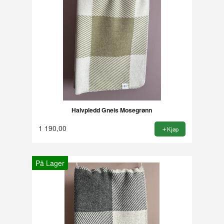
Halvpledd Gneis Mosegrønn
1 190,00
Kjøp
På Lager