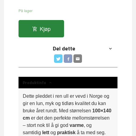
På lager
Kjøp
Del dette
Produktinfo
Dette pleddet i ren ull er vevd i Norge og
gir en lun, myk og tidløs kvalitet du kan
bruke året rundt. Med størrelsen
100×140
cm
er det den perfekte mellomstørrelsen
– stort nok til å gi god
varme
, og
samtidig
lett
og
praktisk
å ta med seg.