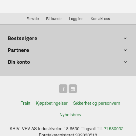
Forside
Bli kunde
Logg inn
Kontakt oss
Bestselgere
Partnere
Din konto
Frakt
Kjøpsbetingelser
Sikkerhet og personvern
Nyhetsbrev
KRIVI-VEV AS Industriveien 18 6630 Tingvoll Tlf.
71530032
-
Foretaksregisteret 992030518