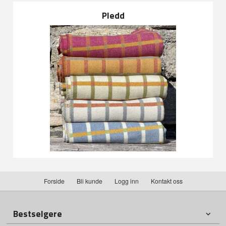
Pledd
Forside
Bli kunde
Logg inn
Kontakt oss
Bestselgere