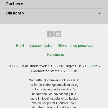
Partnere
Din konto
Frakt
Kjøpsbetingelser
Sikkerhet og personvern
Nyhetsbrev
KRIVI-VEV AS Industriveien 18 6630 Tingvoll Tlf.
71530032
-
Foretaksregisteret 992030518
Vår nettbutikk bruker cookies slik at
du får en bedre kjøpsopplevelse og
vi kan yte deg bedre service. Vi
bruker cookies hovedsaklig til å
lagre innloggingsdetaljer og huske
hva du har puttet i handlekurven
din. Fortsett å bruke siden som