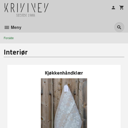
Gå
til
innholdet
Meny
Forside
Interiør
Kjøkkenhåndklær