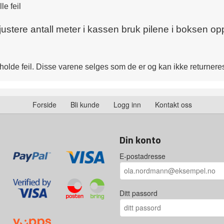
le feil
 justere antall meter i kassen bruk pilene i boksen opp
eholde feil. Disse varene selges som de er og kan ikke returnere
Forside
Bli kunde
Logg inn
Kontakt oss
Din konto
E-postadresse
Ditt passord