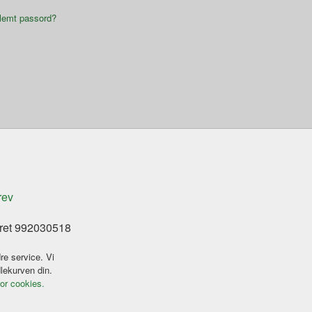
lemt passord?
rev
eret 992030518
re service. Vi
dlekurven din.
for cookies.