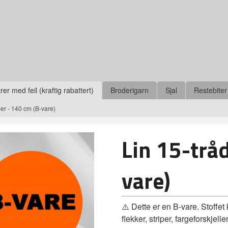
r med feil (kraftig rabattert)
Broderigarn
Sjal
Restebiter
der - 140 cm (B-vare)
Lin 15-trå
vare)
⚠️ Dette er en B‑vare. Stoffet
flekker, striper, fargeforskje