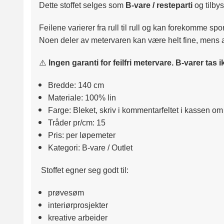
Dette stoffet selges som
B‑vare / resteparti
og tilbys 
Feilene varierer fra rull til rull og kan forekomme spora
Noen deler av metervaren kan være helt fine, mens a
⚠️
Ingen garanti for feilfri metervare. B‑varer tas 
Bredde: 140 cm
Materiale: 100% lin
Farge: Bleket, skriv i kommentarfeltet i kassen o
Tråder pr/cm: 15
Pris: per løpemeter
Kategori: B‑vare / Outlet
Stoffet egner seg godt til:
prøvesøm
interiørprosjekter
kreative arbeider