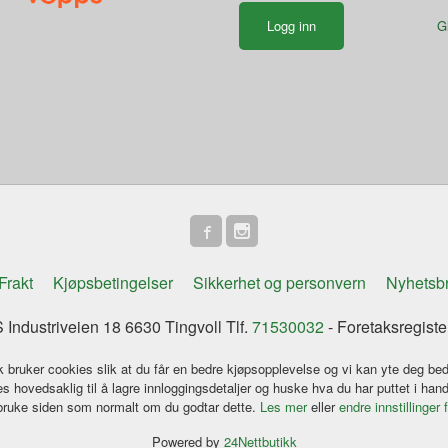
G
Frakt
Kjøpsbetingelser
Sikkerhet og personvern
Nyhetsb
Industriveien 18 6630 Tingvoll Tlf.
71530032
- Foretaksregist
k bruker cookies slik at du får en bedre kjøpsopplevelse og vi kan yte deg bed
s hovedsaklig til å lagre innloggingsdetaljer og huske hva du har puttet i han
 bruke siden som normalt om du godtar dette.
Les mer
eller
endre innstillinger 
Powered by
24Nettbutikk