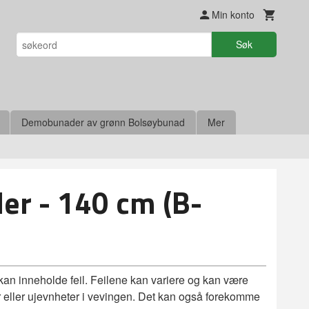
Min konto
Søk
Demobunader av grønn Bolsøybunad
Mer
der - 140 cm (B-
 kan inneholde feil. Feilene kan variere og kan være
ller eller ujevnheter i vevingen. Det kan også forekomme