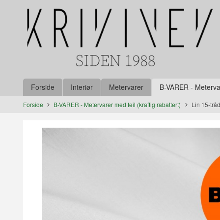
Gå
Lukk
til
innholdet
Produkter
Forside
Interiør
Metervarer
B-VARER - Metervare
Forside
B-VARER - Metervarer med feil (kraftig rabattert)
Lin 15-trå