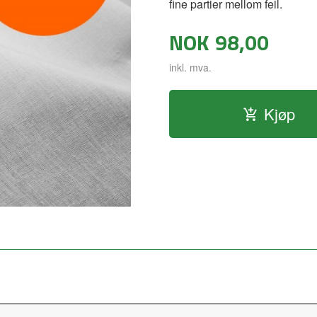
fine partier mellom feil.
NOK
98,00
inkl. mva.
Kjøp