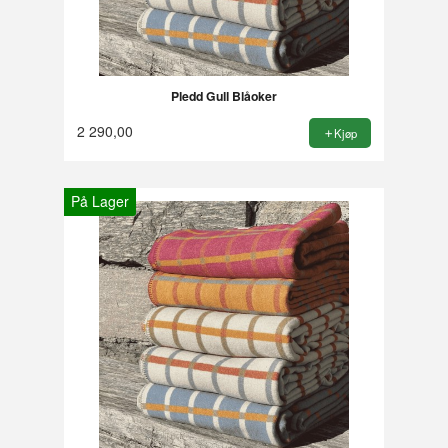
Pledd Gull Blåoker
2 290,00
Kjøp
På Lager