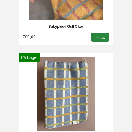
Babypledd Gull Oker
790,00
Kjøp
På Lager