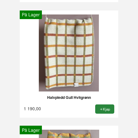
På Lager
Halvpledd Gull Hvitgrønn
1 190,00
Kjøp
På Lager