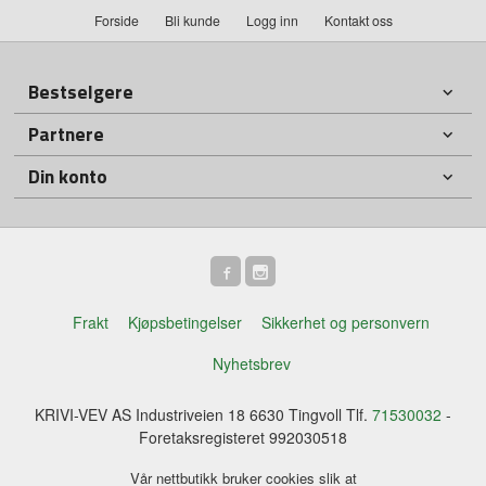
Forside
Bli kunde
Logg inn
Kontakt oss
Bestselgere
Partnere
Din konto
Frakt
Kjøpsbetingelser
Sikkerhet og personvern
Nyhetsbrev
KRIVI-VEV AS Industriveien 18 6630 Tingvoll Tlf.
71530032
-
Foretaksregisteret 992030518
Vår nettbutikk bruker cookies slik at