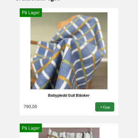
På Lager
Babypledd Gull Blåoker
790,00
Kjøp
På Lager