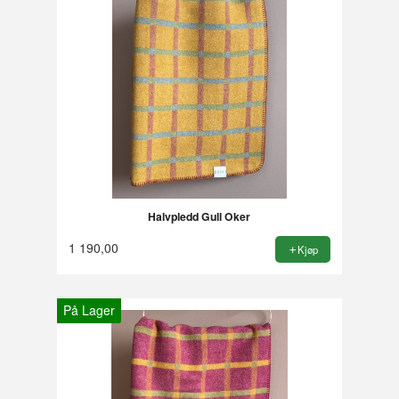
Halvpledd Gull Oker
1 190,00
Kjøp
På Lager