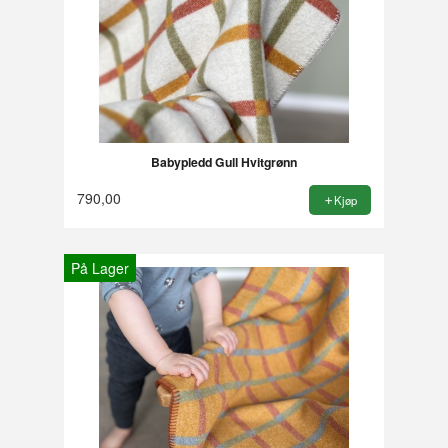
Babypledd Gull Hvitgrønn
790,00
Kjøp
På Lager