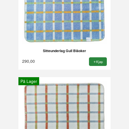
Sitteunderlag Gull Blåoker
290,00
Kjøp
På Lager