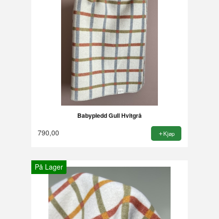
Babypledd Gull Hvitgrå
790,00
Kjøp
På Lager