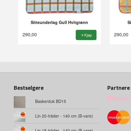
Sitteunderlag Gull Hvitgrønn
S
290,00
290,00
Kjøp
Bestselgere
Partnere
Baskerduk BD15
Lin 20-tråder - 140 cm (B-vare)
Lin 18-tråder - 140 cm (B-vare)