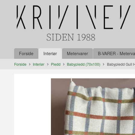
Gå
Lukk
til
innholdet
Produkter
Forside
Interiør
Metervarer
B-VARER - Metervare
Forside
Interiør
Pledd
Babypledd (70x100)
Babypledd Gull H