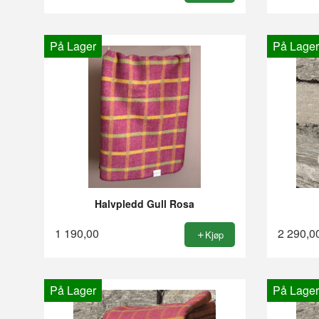
På Lager
På Lager
Halvpledd Gull Rosa
1 190,00
2 290,0
Kjøp
På Lager
På Lager