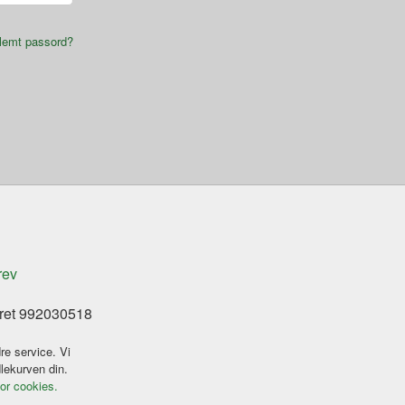
lemt passord?
rev
eret 992030518
re service. Vi
dlekurven din.
for cookies.