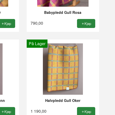
r
Babypledd Gull Rosa
790,00
Kjøp
Kjøp
På Lager
ønn
Halvpledd Gull Oker
1 190,00
Kjøp
Kjøp