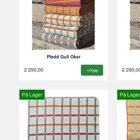
Pledd Gull Oker
2 290,00
2 290,0
Kjøp
På Lager
På Lager