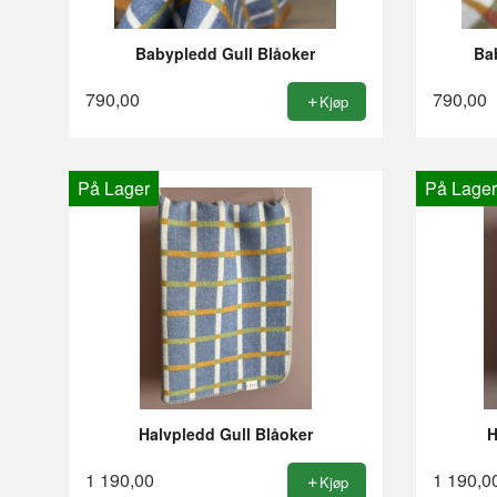
Babypledd Gull Blåoker
Ba
790,00
790,00
Kjøp
På Lager
På Lager
Halvpledd Gull Blåoker
H
1 190,00
1 190,0
Kjøp