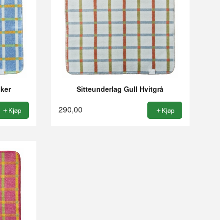
oker
Sitteunderlag Gull Hvitgrå
290,00
Kjøp
Kjøp