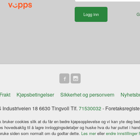
G
Frakt
Kjøpsbetingelser
Sikkerhet og personvern
Nyhetsb
Industriveien 18 6630 Tingvoll Tlf.
71530032
- Foretaksregist
k bruker cookies slik at du får en bedre kjøpsopplevelse og vi kan yte deg bed
s hovedsaklig til å lagre innloggingsdetaljer og huske hva du har puttet i han
 bruke siden som normalt om du godtar dette.
Les mer
eller
endre innstillinger 