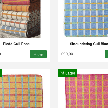
Pledd Gull Rosa
Sitteunderlag Gull Blå
0
290,00
Kjøp
På Lager