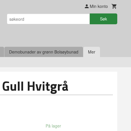
Min konto
Søk
Demobunader av grønn Bolsøybunad
Mer
Gull Hvitgrå
På lager