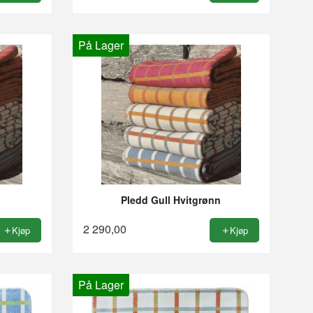
På Lager
Pledd Gull Hvitgrønn
2 290,00
Kjøp
Kjøp
På Lager