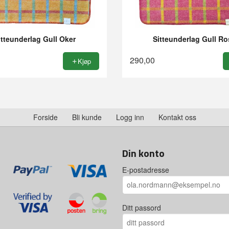
itteunderlag Gull Oker
Sitteunderlag Gull Ro
290,00
Kjøp
Forside
Bli kunde
Logg inn
Kontakt oss
Din konto
E-postadresse
Ditt passord