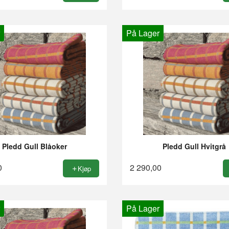
På Lager
Pledd Gull Blåoker
Pledd Gull Hvitgrå
0
2 290,00
Kjøp
På Lager