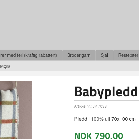
r med feil (kraftig rabattert)
Broderigarn
Sjal
Restebiter
vitgrå
Babypledd 
Artikkelnr.:
JP 7038
Pledd i 100% ull 70x100 cm
NOK
790,00