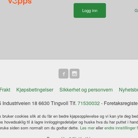
G
Frakt
Kjøpsbetingelser
Sikkerhet og personvern
Nyhetsb
Industriveien 18 6630 Tingvoll Tlf.
71530032
- Foretaksregist
k bruker cookies slik at du får en bedre kjøpsopplevelse og vi kan yte deg bed
s hovedsaklig til å lagre innloggingsdetaljer og huske hva du har puttet i han
 bruke siden som normalt om du godtar dette.
Les mer
eller
endre innstillinger 