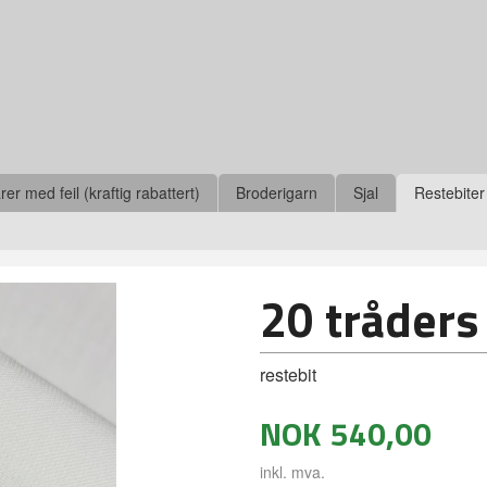
r med feil (kraftig rabattert)
Broderigarn
Sjal
Restebiter
20 tråders
restebit
NOK
540,00
inkl. mva.