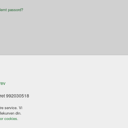
lemt passord?
rev
eret 992030518
re service. Vi
dlekurven din.
for cookies.