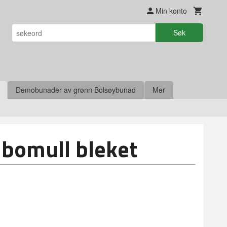
Min konto
Søk
Demobunader av grønn Bolsøybunad
Mer
 bomull bleket