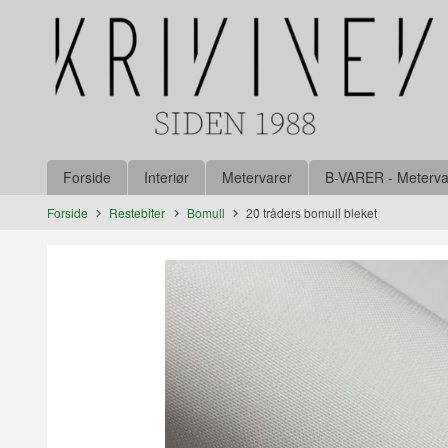
Gå
Lukk
til
innholdet
Produkter
Forside
Interiør
Metervarer
B-VARER - Metervare
Forside
Restebiter
Bomull
20 tråders bomull bleket