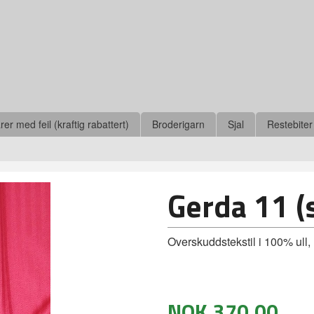
r med feil (kraftig rabattert)
Broderigarn
Sjal
Restebiter
Gerda 11 (
Overskuddstekstil i 100% ull,
NOK
370,00