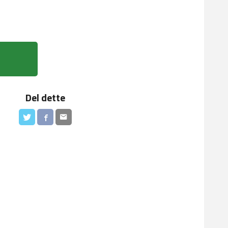
Del dette
Kald rød 414