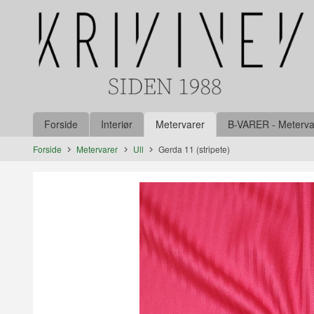
Gå
Lukk
til
innholdet
Produkter
Forside
Interiør
Metervarer
B-VARER - Metervare
Forside
Metervarer
Ull
Gerda 11 (stripete)