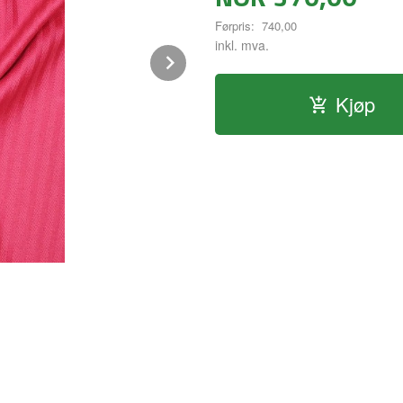
Førpris:
740,00
inkl. mva.
Next
Kjøp
Kald rød 414