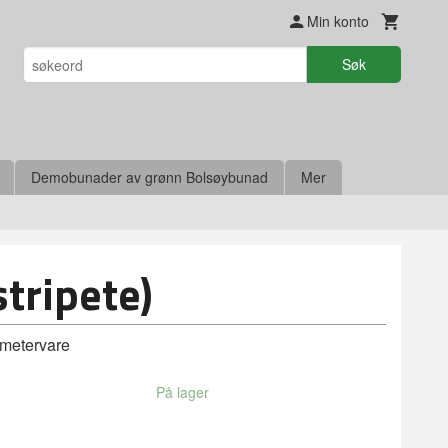
Min konto
Søk
Demobunader av grønn Bolsøybunad
Mer
stripete)
 metervare
På lager