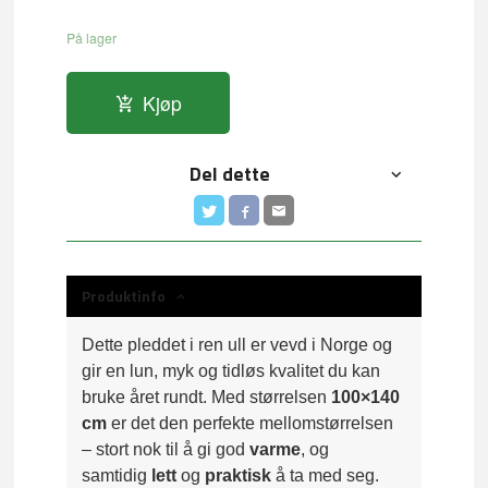
På lager
Kjøp
Del dette
Produktinfo
Dette pleddet i ren ull er vevd i Norge og
gir en lun, myk og tidløs kvalitet du kan
bruke året rundt. Med størrelsen
100×140
cm
er det den perfekte mellomstørrelsen
– stort nok til å gi god
varme
, og
samtidig
lett
og
praktisk
å ta med seg.