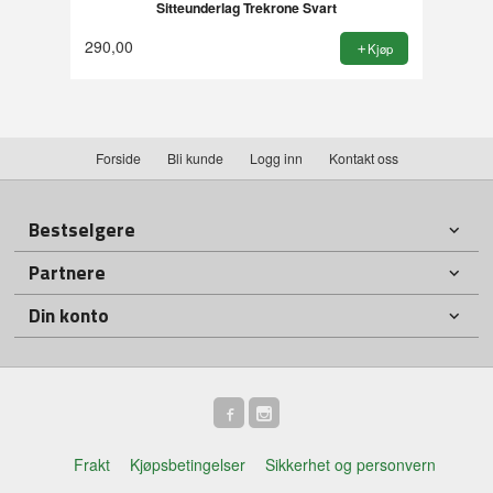
Sitteunderlag Trekrone Svart
290,00
Kjøp
Forside
Bli kunde
Logg inn
Kontakt oss
Bestselgere
Partnere
Din konto
Frakt
Kjøpsbetingelser
Sikkerhet og personvern