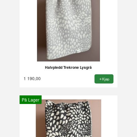
Halvpledd Trekrone Lysgrå
1 190,00
Kjøp
På Lager