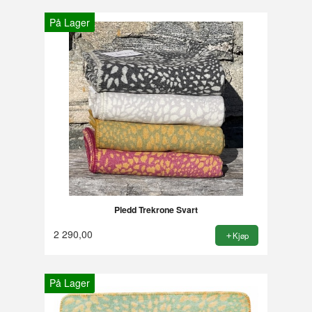
På Lager
Pledd Trekrone Svart
2 290,00
Kjøp
På Lager