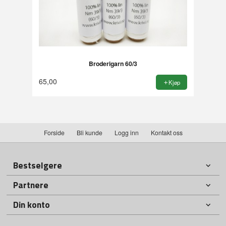
Broderigarn 60/3
65,00
Kjøp
Forside
Bli kunde
Logg inn
Kontakt oss
Bestselgere
Partnere
Din konto