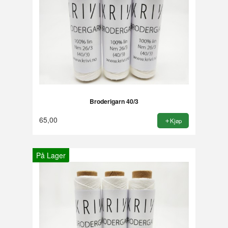
Broderigarn 40/3
65,00
Kjøp
På Lager