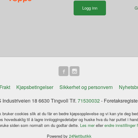
G
Frakt
Kjøpsbetingelser
Sikkerhet og personvern
Nyhetsb
Industriveien 18 6630 Tingvoll Tlf.
71530032
- Foretaksregist
k bruker cookies slik at du får en bedre kjøpsopplevelse og vi kan yte deg bed
s hovedsaklig til å lagre innloggingsdetaljer og huske hva du har puttet i han
 bruke siden som normalt om du godtar dette.
Les mer
eller
endre innstillinger 
Powered by
24Nettbutikk