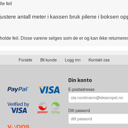
le feil
 justere antall meter i kassen bruk pilene i boksen opp
eholde feil. Disse varene selges som de er og kan ikke returnere
Forside
Bli kunde
Logg inn
Kontakt oss
Din konto
E-postadresse
Ditt passord