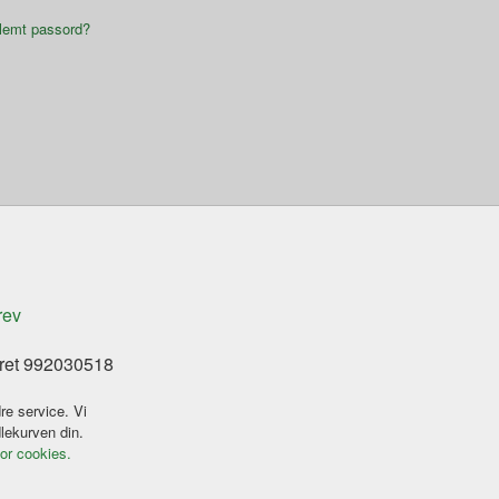
lemt passord?
rev
eret 992030518
re service. Vi
dlekurven din.
for cookies.