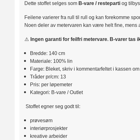
Dette stoffet selges som
B‑vare / resteparti
og tilbys 
Feilene varierer fra rull til rull og kan forekomme spora
Noen deler av metervaren kan være helt fine, mens a
⚠️
Ingen garanti for feilfri metervare. B‑varer tas 
Bredde: 140 cm
Materiale: 100% lin
Farge: Bleket, skriv i kommentarfeltet i kassen o
Tråder pr/cm: 13
Pris: per løpemeter
Kategori: B‑vare / Outlet
Stoffet egner seg godt til:
prøvesøm
interiørprosjekter
kreative arbeider