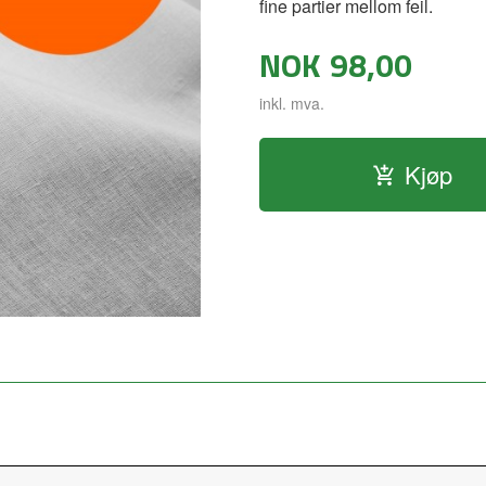
fine partier mellom feil.
NOK
98,00
inkl. mva.
Kjøp