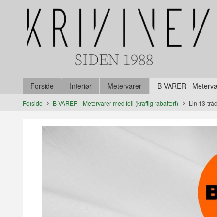
Gå
Lukk
til
innholdet
Produkter
Forside
Interiør
Metervarer
B-VARER - Metervare
Forside
B-VARER - Metervarer med feil (kraftig rabattert)
Lin 13-trå