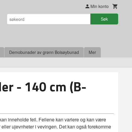
Min konto
Søk
Demobunader av grønn Bolsøybunad
Mer
der - 140 cm (B-
 kan inneholde feil. Feilene kan variere og kan være
ller eller ujevnheter i vevingen. Det kan også forekomme