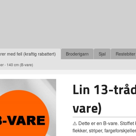
r med feil (kraftig rabattert)
Broderigarn
Sjal
Restebiter
der - 140 cm (B-vare)
Lin 13-trå
vare)
⚠️ Dette er en B‑vare. Stoffet
flekker, striper, fargeforskje